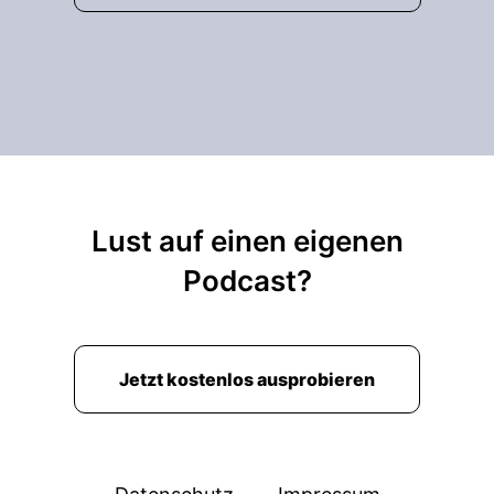
Wirtschaftsfachwirtgehalt.
00:01:12: Das Einkommen hängt von Branche,
Region, Brustverfahrung und Verantwortung ab.
00:01:17: Dennoch gibt es belastbare Daten aus
dem Entgelt-Atlas-Agentur für Arbeit oder
Bundesagenturverarbeit und darauf baut das
Ganze hier auf.
Lust auf einen eigenen
00:01:26: Das heißt, wer ist nachher exakt und
Podcast?
genau wissen welche Gehälter oder welches
Gehalt du erwarten kannst?
00:01:37: So wir machen weiter mit die
Jetzt kostenlos ausprobieren
offiziellen Zahlen der Bundesagantur für
Arbeiten und das nennt sich entgelt Atlas
Deutschland.