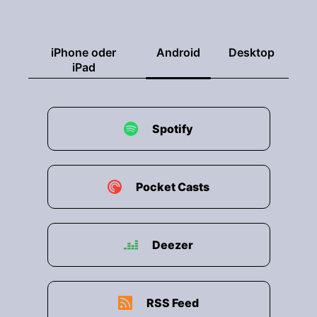
die häufigsten Fragen kann man schon fast
sagen sind ja vier insgesamt ne?
00:00:43: Oder dass wir eine Frage davon stellt,
iPhone oder
Android
Desktop
iPad
lohnt sich die WirtschaftswachfHiert finanziell?
00:00:48: verdient man danach wirklich mehr
Geld?
Spotify
00:00:51: Wie hoch ist das tatsächliche Gehalt?
00:00:54: Und was sagt die Bundesagentur für
Pocket Casts
Arbeit dazu und was hat sie überhaupt dazu zu
sagen.
00:00:58: So, also wichtig war ab, mal
Deezer
zusammengefasst für diejenigen, die es ganz
schnell haben wollen aber auch hier nutte sich
dran zu bleiben weil er sonst viele Infos
RSS Feed
verpasst und zwar Es gibt kein typisches