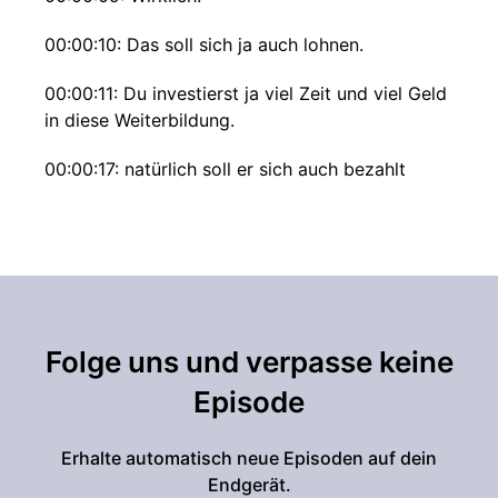
00:00:10: Das soll sich ja auch lohnen.
00:00:11: Du investierst ja viel Zeit und viel Geld
in diese Weiterbildung.
00:00:17: natürlich soll er sich auch bezahlt
machen anhand von Gehaltssteigerungen dass
du einfach mehr Geld verdienst wird er sich
auch langfristig, kurzfristig mittelfristig und
natürlich auch langfristig ausseiten.
00:00:28: Mein Name ist Gripps Kolschi und ich
helfe Berufstätigen der Wirtschaftswachfhiert
Folge uns und verpasse keine
mit wenig Zeit auf Wand zu bestehen.
Episode
00:00:34: Lass uns starten mit der Einleitung!
Erhalte automatisch neue Episoden auf dein
00:00:36: Und zwar die häufigste Frage oder
Endgerät.